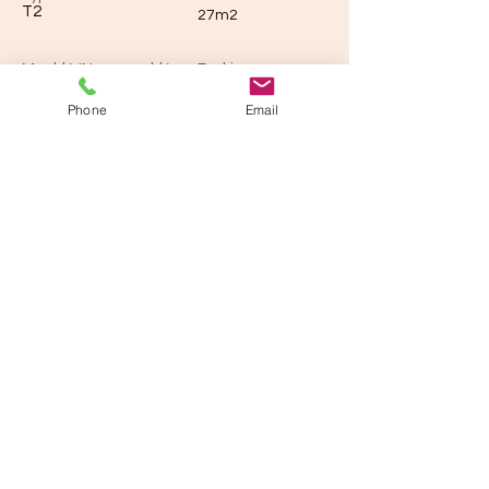
T2
27m2
Meublé/Non-meublé
Parking
Non
Phone
Email
Loyer
Dépôt de garantie
1 320 €
660 €
Honoraires
Prov./charges
351 €
60€
Adresse de la location
32 Ter Rue Jean Godefroy, La Rochelle,
France