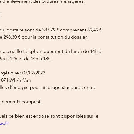
taxe d'enlèvement des ordures ménagères.
.
du locataire sont de 387,79 € comprenant 89,49 € 
ue 298,30 € pour la constitution du dossier.
 accueille téléphoniquement du lundi de 14h à 
9h à 12h et de 14h à 18h.
ergétique : 07/02/2023
- 87 kWh/m²/an
es d'énergie pour un usage standard : entre 
onnements compris).
uels ce bien est exposé sont disponibles sur le 
v.fr