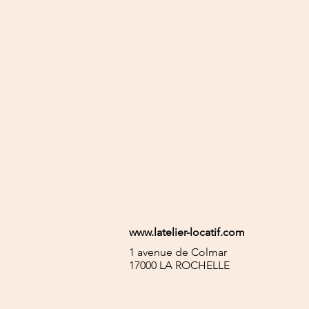
www.latelier-locatif.com
1 avenue de Colmar
17000 LA ROCHELLE
latelierlocatif@gmail.com
tél. +33(0) 5 16 19 89 18