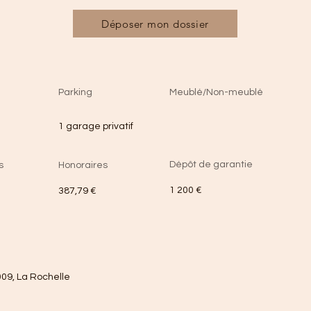
Déposer mon dossier
Parking
Meublé/Non-meublé
1 garage privatif
Dépôt de garantie
s
Honoraires
1 200 €
387,79 €
009, La Rochelle