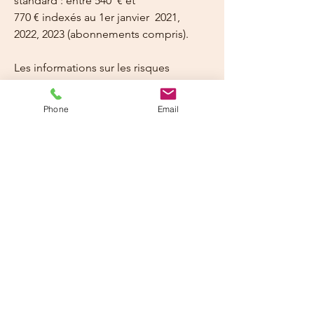
standard : entre 540  € et 
770 € indexés au 1er janvier  2021, 
2022, 2023 (abonnements compris).
Les informations sur les risques 
auxquels ce bien est exposé sont 
disponibles sur le site Géorisques : 
Phone
Email
www.georisques.gouv.fr
Details
Type
Surface
Maison
21 m²
Prov./charges
Parking
+ 15 €
1 place privative
Meublé/Non-meublé
Non
meublé
Loyer
Dépôt de garantie
550 €
550 €