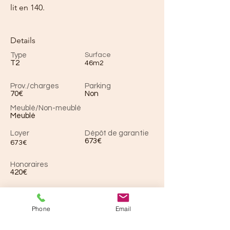
lit en 140.
Details
Type
Surface
T2
46m2
Prov./charges
Parking
70€
Non
Meublé/Non-meublé
Meublé
Loyer
Dépôt de garantie
673€
673€
Honoraires
420€
Adresse de la location
14 Rue Chaudrier 2eme etage, 17000 La
Phone
Email
Rochelle, France